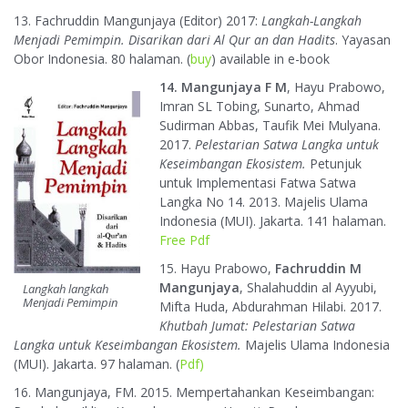
13. Fachruddin Mangunjaya (Editor) 2017:
Langkah-Langkah
Menjadi Pemimpin. Disarikan dari Al Qur an dan Hadits
. Yayasan
Obor Indonesia. 80 halaman. (
buy
) available in e-book
14. Mangunjaya F M
, Hayu Prabowo,
Imran SL Tobing, Sunarto, Ahmad
Sudirman Abbas, Taufik Mei Mulyana.
2017.
Pelestarian Satwa Langka untuk
Keseimbangan Ekosistem.
Petunjuk
untuk Implementasi Fatwa Satwa
Langka No 14. 2013. Majelis Ulama
Indonesia (MUI). Jakarta. 141 halaman.
Free Pdf
15. Hayu Prabowo,
Fachruddin M
Mangunjaya
, Shalahuddin al Ayyubi,
Langkah langkah
Menjadi Pemimpin
Mifta Huda, Abdurahman Hilabi. 2017.
Khutbah Jumat: Pelestarian Satwa
Langka untuk Keseimbangan Ekosistem.
Majelis Ulama Indonesia
(MUI). Jakarta. 97 halaman. (
Pdf
)
16. Mangunjaya, FM. 2015. Mempertahankan Keseimbangan: