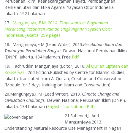
Perubahan Iklim, Keanekaragaman Hayati, Pembangunan
Berkelanjutan dan Etika Agama. Yayasan Obor Indonesia.
Jakarta. 192 halaman.
17.
Mangunjaya, F.M. 2014.
Ekopesantren: Bagaimana
Merancang Pesantren Ramah Lingkungan
? Yayasan Obor
Indonesia. Jakarta. 259 pages.
18. Mangunjaya,F.M (Lead Writer). 2013.
Perubahan Iklim dan
Tantangan Peradaban Bangsa.
Dewan Nasional Perubahan Iklim
(DNPI). Jakarta. 134 halaman.
Free
Pdf
19. Fachruddin Mangunjaya (Editor) 2016.
Al Qur an Ciptaan dan
Konservasi
. 2nd Edition.Published by Centre for Islamic Studies,
Jakarta. translated from Al Qur an, Creation and Conservation
(Module for 3 days training on Islam and Conservation)
20.Mangunjaya,F.M (Lead Writer). 2013.
Climate Change and
Civilization Challange
.
Dewan Nasional Perubahan Iklim (DNPI).
Jakarta. 134 halaman (
English Translations Pdf)
21.Suhendri,J. And
Mangunjaya
.2013.
Understanding Natural Resource Use Managament in Nagari