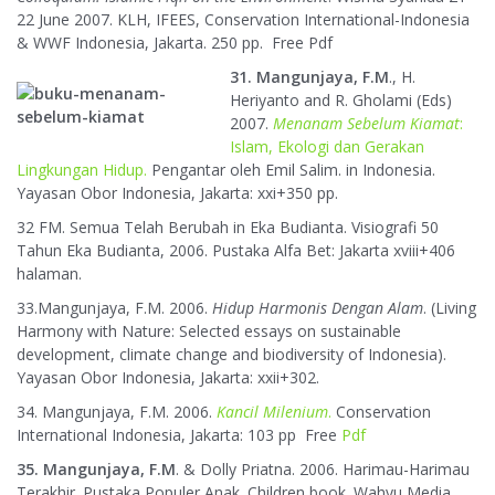
22 June 2007. KLH, IFEES, Conservation International-Indonesia
& WWF Indonesia, Jakarta. 250 pp. Free Pdf
31. Mangunjaya, F.M
., H.
Heriyanto and R. Gholami (Eds)
2007.
Menanam Sebelum Kiamat
:
Islam, Ekologi dan Gerakan
Lingkungan Hidup.
Pengantar oleh Emil Salim. in Indonesia.
Yayasan Obor Indonesia, Jakarta: xxi+350 pp.
32 FM. Semua Telah Berubah in Eka Budianta. Visiografi 50
Tahun Eka Budianta, 2006. Pustaka Alfa Bet: Jakarta xviii+406
halaman.
33.Mangunjaya, F.M. 2006.
Hidup Harmonis Dengan Alam
. (Living
Harmony with Nature: Selected essays on sustainable
development, climate change and biodiversity of Indonesia).
Yayasan Obor Indonesia, Jakarta: xxii+302.
34. Mangunjaya, F.M. 2006.
Kancil Milenium
.
Conservation
International Indonesia, Jakarta: 103 pp Free
Pdf
35. Mangunjaya, F.M
. & Dolly Priatna. 2006. Harimau-Harimau
Terakhir. Pustaka Populer Anak. Children book. Wahyu Media,