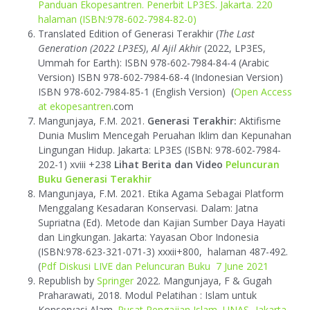
Panduan Ekopesantren. Penerbit LP3ES. Jakarta. 220
halaman (ISBN:978-602-7984-82-0)
Translated Edition of Generasi Terakhir (
The Last
Generation (2022 LP3ES)
,
Al Ajil Akhi
r (2022, LP3ES,
Ummah for Earth): ISBN 978-602-7984-84-4 (Arabic
Version) ISBN 978-602-7984-68-4 (Indonesian Version)
ISBN 978-602-7984-85-1 (English Version)
(
Open Access
at ekopesantren
.com
Mangunjaya, F.M. 2021.
Generasi Terakhir:
Aktifisme
Dunia Muslim Mencegah Peruahan Iklim dan Kepunahan
Lingungan Hidup. Jakarta: LP3ES (ISBN: 978-602-7984-
202-1) xviii +238
Lihat Berita dan Video
Peluncuran
Buku Generasi Terakhir
Mangunjaya, F.M. 2021. Etika Agama Sebagai Platform
Menggalang Kesadaran Konservasi. Dalam: Jatna
Supriatna (Ed). Metode dan Kajian Sumber Daya Hayati
dan Lingkungan. Jakarta: Yayasan Obor Indonesia
(ISBN:978-623-321-071-3) xxxii+800, halaman 487-492.
(
Pdf
Diskusi LIVE dan Peluncuran Buku 7 June 2021
Republish by
Springer
2022. Mangunjaya, F & Gugah
Praharawati, 2018. Modul Pelatihan : Islam untuk
Konservasi Alam.
Pusat Pengajian Islam, UNAS -Jakarta.