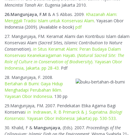
Mencintai Tanah Air
. Eugenia Jakarta 2010.
26.Mangunjaya, F.M
& A S Abbas. 2009
. Khazanah Alam:
Menggali Tradisi Islam untuk Konservasi Alam
. Yayasan Obor
Indonesia (2009). (Available e-book)
pdf
27. Mangunjaya, FM. Keramat Alami dan Kontribusi Islam dalam
Konservasi Alam (
Sacred Sites, Islamic Contribution to Nature
Conservation
).
in
Situs Keramat Alami: Peran Budaya Dalam
Konservasi Keanekaragaman Hayati. (
Natural Sacred Site: The
Role of Culture in Conservation of Biodiversity
). Yayasan Obor
Indonesia, Jakarta. pp 28-43.
Pdf
28. Mangunjaya, F. 2008.
Bertahan di Bumi: Gaya Hidup
Menghadapi Perubahan Iklim.
Yayasan Obor Indonesia
. 130 pp
29.Mangunjaya, FM. 2007. Pendekatan Etika Agama Bagi
Konservas
i
in
Indrawan, R. B Primarck & J. Supriatna.
Biologi
Konservasi
. Yayasan Obor Indonesia: Jakarta) pp. 530-533
.
30. Khalid, F &
Mangunjaya
, (Eds). 2007.
Proceedings of the
Colloquium: Islamic Fiqh on the Environment
. Wisma Syahida 21-