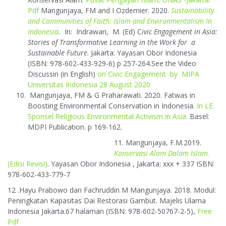
Pdf
Mangunjaya, FM and I Ozdemier. 2020.
Sustainability
and Communities of Faith: Islam and Environmentalism In
Indonesia
.
In: Indrawan, M. (Ed) C
ivic Engagement in Asia:
Stories of Transformative Learning in the Work for a
Sustainable Future
. Jakarta: Yayasan Obor Indonesia
(ISBN: 978-602-433-929-6) p 257-264.See the Video
Discussin (in English)
on Civic Engagement by MIPA
Universitas Indonesia 28 August 2020
Mangunjaya, FM & G Praharawati. 2020. Fatwas in
Boosting Environmental Conservation in Indonesia.
In LE.
Sponsel Religious Environmental Activism in Asia.
Basel:
MDPI Publication. p 169-162.
11. Mangunjaya, F.M.2019.
Konservasi Alam Dalam
Islam
.
(Edisi Revisi)
. Yayasan Obor Indonesia , Jakarta: xxx + 337 ISBN:
978-602-433-779-7
12 .Hayu Prabowo dan Fachruddin M Mangunjaya. 2018. Modul:
Peningkatan Kapasitas Dai Restorasi Gambut. Majelis Ulama
Indonesia Jakarta.67 halaman (ISBN: 978-602-50767-2-5),
Free
Pdf