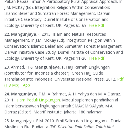
Pakan Rabaa Timur: A Participatory Rural Appraisal Approach. In
J.M. McKay (Ed). Integration Religion Within Conservation:
Islamic Belief and Sumatran Forest Management. Darwin
Initiative Case Study. Durrel Insitute of Conservation and
Ecology. University of Kent, UK. Pages 65-69.
Free Pdf
22. Mangunjaya,F
. 2013. Islam and Natural Resources
Management. In J.M. McKay (Ed). Integration Religion Within
Conservation: Islamic Belief and Sumatran Forest Management.
Darwin Initiative Case Study. Durrel Insitute of Conservation and
Ecology. University of Kent, UK. Pages 11-20.
Free Pdf
23. Ahmed, H &
Mangunjaya, F
. Haji Ramah Lingkungan
(contributor for Indonesia chapter), Green Hajj Guide
Translation into Indonesia. Universitas Nasional Press, 2012.
Pdf
(1.8 Mb)
App
24. Mangunjaya, F.M
, A Rahmat, A. H. Yahya dan M. A Darraz.
2011.
Islam Peduli Lingkungan.
Modul suplemen pendidikan al
Islam berwasawan lingkungan untuk SMA/SMK/Aliyah. M A.
Darraz (Editor). Maarif Institute. Jakarta. 180 halaman.
25. Mangunjaya, F.M. 2010. Emil Salim dan Lingkungan di Dunia
Muslim. in Eka Budianta (Ed)
Disentuh Emil Salim: Tujuh Kiat