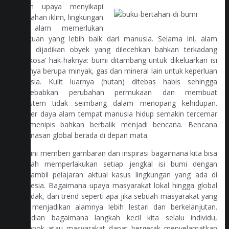
Dalam upaya menyikapi
perubahan iklim, lingkungan
dan alam memerlukan
perlakuan yang lebih baik dari manusia. Selama ini, alam
selalu dijadikan obyek yang dilecehkan bahkan terkadang
‘diperkosa’ hak-haknya: bumi ditambang untuk dikeluarkan isi
perutnya berupa minyak, gas dan mineral lain untuk keperluan
manusia. Kulit luarnya (hutan) ditebas habis sehingga
menyebabkan perubahan permukaan dan membuat
ekosistem tidak seimbang dalam menopang kehidupan.
Sumber daya alam tempat manusia hidup semakin tercemar
dan menipis bahkan berbalik menjadi bencana. Bencana
pemanasan global berada di depan mata.
Buku ini memberi gambaran dan inspirasi bagaimana kita bisa
berubah memperlakukan setiap jengkal isi bumi dengan
mengambil pelajaran aktual kasus lingkungan yang ada di
Indonesia. Bagaimana upaya masyarakat lokal hingga global
bertindak, dan trend seperti apa jika sebuah masyarakat yang
ingin menjadikan alamnya lebih lestari dan berkelanjutan.
Kemudian bagaimana langkah kecil kita selalu individu,
kelompok atau masyarakat dapat bergerak menyelamatkan