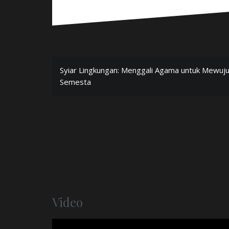
P
Syiar Lingkungan: Menggali Agama untuk Mewuj
Semesta
o
s
t
n
a
v
i
Video
g
a