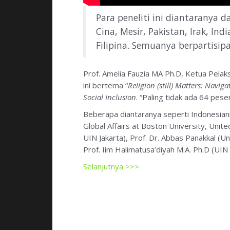
Para peneliti ini diantaranya d
Cina, Mesir, Pakistan, Irak, In
Filipina. Semuanya berpartisip
Prof. Amelia Fauzia MA Ph.D, Ketua Pelak
ini bertema “
Religion (still) Matters: Navig
Social Inclusion
. “Paling tidak ada 64 pese
Beberapa diantaranya seperti Indonesiani
Global Affairs at Boston University, Unite
UIN Jakarta), Prof. Dr. Abbas Panakkal (U
Prof. Iim Halimatusa’diyah M.A. Ph.D (UIN 
Selanjutnya >>>