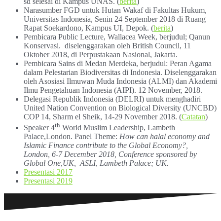
sd selesai di Kampus UNAS. (
berita
)
Narasumber FGD untuk Hutan Wakaf di Fakultas Hukum,
Universitas Indonesia, Senin 24 September 2018 di Ruang
Rapat Soekardono, Kampus UI, Depok. (
berita
)
Pembicara Public Lecture, Wallacea Week, berjudul; Qanun
Konservasi. diselenggarakan oleh British Council, 11
Oktober 2018, di Perpustakaan Nasional, Jakarta.
Pembicara Sains di Medan Merdeka, berjudul: Peran Agama
dalam Pelestarian Biodiversitas di Indonesia. Diselenggarakan
oleh Asosiasi Ilmuwan Muda Indonesia (ALMI) dan Akademi
Ilmu Pengetahuan Indonesia (AIPI). 12 November, 2018.
Delegasi Republik Indonesia (DELRI) untuk menghadiri
United Nation Convention on Biological Diversity (UNCBD)
COP 14, Sharm el Sheik, 14-29 November 2018. (
Catatan
)
th
Speaker 4
World Muslim Leadership, Lambeth
Palace,London. Panel Theme:
How can halal economy and
Islamic Finance contribute to the Global Economy?,
London, 6-7 December 2018, Conference sponsored by
Global One,UK, ASLI, Lambeth Palace; UK.
Presentasi 2017
Presentasi 2019