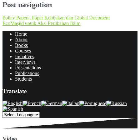
Post navigation
Policy Papers, Paper Kebijakan dan Global Document
EcoMasjid untuk Aksi Perubahan Iklim
Home
About
Books
Courses
Initiatives
Interviews
Presentations
Publications
Students
Translate
Video