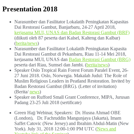
Presentation 2018
Narasumber dan Fasilitator Lokalatih Peningkatan Kapasitas
Dai Restorasi Gambut, Banjarbaru, 24-27 April 2018,
kerjasama MUI, UNAS dan Badan Restorasi Gambut (BRF)
(diikuti oleh 87 peserta dari Kalsel, Kalteng dan Kalbar)
(
berita/news
)
Narasumber dan Fasilitator Lokalatih Peningkatan Kapasita
Dai Restorasi Gambut di Pekanbaru, Riau 11-14 Mei 2018,
kerjasama MUI, UNAS dan
Badan Restorasi Gambut (BRG)
peserta dari Riau, Sumsel dan Jambi. (
berita/news
)
Speaker Oslo Tropical Rain Forest Forum Paralel Event, 26-
27 Juni 2018. Oslo, Norwegia. Makalah Judul: The Role of
Muslim Religious Leaders in Peatland Restoration. Invited by
Badan Restorasi Gambut (BRG). (Letter of invitation)
(Berita/
news
)
Speaker on Rufford Small Grant Conference, MIPA, Jurusan
Padang 23-25 Juli 2018 (sertificate)
Green Hajj Webinar, Speakers: Dr. Husna Ahmad OBE
(London), Dr. Fachruddin Mangunjaya (Jakarta), Imam
Saffet Catovic (New Jersey) and Ibrahim Abdul-Matin (New
York). July 31, 2018 12:00-1:00 PM UTC (
News and