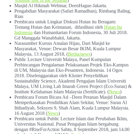
Youtube link of the Seminar
)
Masjid Al Hikmah Webinar, DeenHague-Jakarta.
Pengabdian Masyarakat (Safari Ramadhan), Rimbang Baling,
Riau
Pembicara untuk Lingkar Diskusi Hutan itu Beragam:
Tentang Hutan dan Keimanan, difasilitasi oleh
Hutan Itu
Indonesia
dan Humanitarian Forum Indonesia, 30 Juli 2018.
Gd Manggala Wanabhakti, Jakarta.
Narasumber Kursus Amalan Hijau, Dari Masjid ke
Masyarakat, Venue: Dewan Besar IKIM, Kuala Lumpur
Malaysia, 13 August 2018, (
Berita/news
)
Public Lecture Universiti Malaya, Panel Kumpulan
Perbincangan Pengalaman Pelaksanaan Projek Eko-Kampus
di UM, Malaysia dan Eko-Pesantren, Indonesia. 14 Ogos
2018. Diselenggarakan oleh Kluster Penyelidikan
Sustainability Science, Akademi Pengajian Islam Universiti
Malaya, UM Living Lab Imarah Green Project (Eco-Surau) &
Institute Kefahaman Islam Malaysia (Sertificate). (
News
)
Pembicara Forum Bicara Ad –Deen Peranan Masjid Dalam
Memperkasakan Pendidikan Alam Sekitar, Venue: Surau Al
Ittihadiyah, Seksyen 9, Shah Alam, Kuala Lumpur Malaysia.
16 August 2018 (
News
)
Pembicara untuk Public Lecture Islam dan Perubahan Iklim,
Universitas Nasional. Pusat Pengajian Islam bergabung
dengan #RiseForAction Sabtu, 8 September 2018, jam 14.00