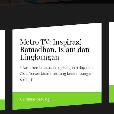
Metro TV: Inspirasi
Ramadhan, Islam dan
Lingkungan
Islam membicarakan lingkungan hidup dan
Alqur’an berbicara tentang keseimbangan
dan[…]
Continue reading …
Harimau-Harimau
Terakhir