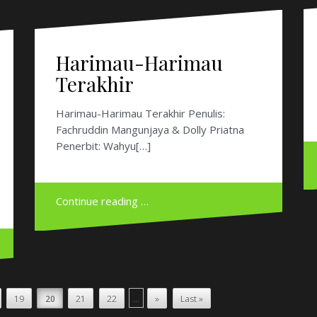
Harimau-Harimau Terakhir Penulis:
Fachruddin Mangunjaya & Dolly Priatna
Penerbit: Wahyu[…]
Continue reading …
...
19
20
21
22
»
Last »