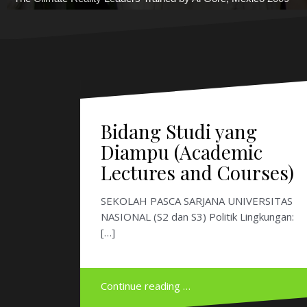
Bidang Studi yang
Diampu (Academic
Lectures and Courses)
SEKOLAH PASCA SARJANA UNIVERSITAS
NASIONAL (S2 dan S3) Politik Lingkungan:
[…]
Continue reading …
Menanam Sebelum