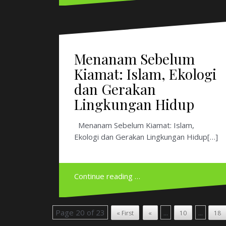
Kiamat: Islam, Ekologi
dan Gerakan
Lingkungan Hidup
Menanam Sebelum Kiamat: Islam,
Ekologi dan Gerakan Lingkungan Hidup[…]
Continue reading …
Page 20 of 23
...
...
« First
«
10
18