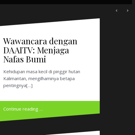
DAAITV: Menjaga
Nafas Bumi
Kehidupan masa kecil di pinggir hutan
Kalimantan, mengilhaminya betapa
pentingnya[…]
Continue reading …
Kancil Millenium
Kancil Millenium Penerbit: Conservation
International & YaGaSu, Jakarta, April