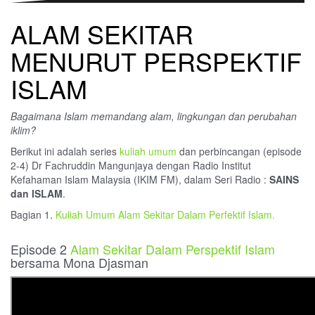
ALAM SEKITAR
MENURUT PERSPEKTIF
ISLAM
Bagaimana Islam memandang alam, lingkungan dan perubahan
iklim?
Berikut ini adalah series
kuliah umum
dan perbincangan (episode
2-4) Dr Fachruddin Mangunjaya dengan Radio Institut
Kefahaman Islam Malaysia (IKIM FM), dalam Seri Radio :
SAINS
dan ISLAM
.
Bagian 1.
Kuliah Umum Alam Sekitar Dalam Perfektif Islam.
Episode 2
Alam Sekitar Dalam Perspektif Islam
bersama Mona Djasman