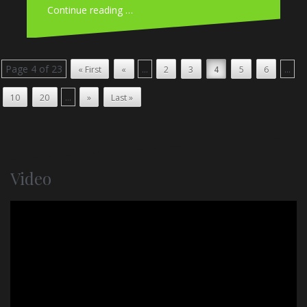
Continue reading …
Page 4 of 23
...
...
« First
«
2
3
4
5
6
...
10
20
»
Last »
Video