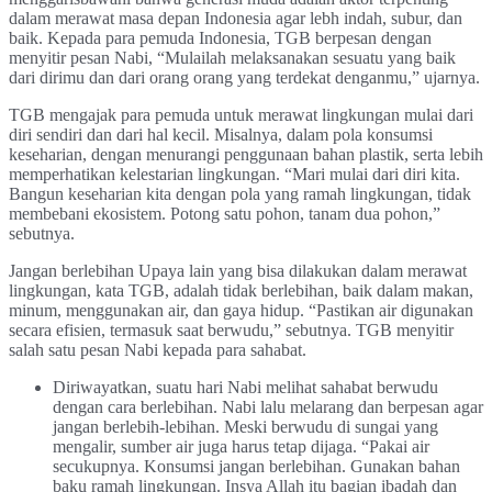
dalam merawat masa depan Indonesia agar lebh indah, subur, dan
baik. Kepada para pemuda Indonesia, TGB berpesan dengan
menyitir pesan Nabi, “Mulailah melaksanakan sesuatu yang baik
dari dirimu dan dari orang orang yang terdekat denganmu,” ujarnya.
TGB mengajak para pemuda untuk merawat lingkungan mulai dari
diri sendiri dan dari hal kecil. Misalnya, dalam pola konsumsi
keseharian, dengan menurangi penggunaan bahan plastik, serta lebih
memperhatikan kelestarian lingkungan. “Mari mulai dari diri kita.
Bangun keseharian kita dengan pola yang ramah lingkungan, tidak
membebani ekosistem. Potong satu pohon, tanam dua pohon,”
sebutnya.
Jangan berlebihan Upaya lain yang bisa dilakukan dalam merawat
lingkungan, kata TGB, adalah tidak berlebihan, baik dalam makan,
minum, menggunakan air, dan gaya hidup. “Pastikan air digunakan
secara efisien, termasuk saat berwudu,” sebutnya. TGB menyitir
salah satu pesan Nabi kepada para sahabat.
Diriwayatkan, suatu hari Nabi melihat sahabat berwudu
dengan cara berlebihan. Nabi lalu melarang dan berpesan agar
jangan berlebih-lebihan. Meski berwudu di sungai yang
mengalir, sumber air juga harus tetap dijaga. “Pakai air
secukupnya. Konsumsi jangan berlebihan. Gunakan bahan
baku ramah lingkungan. Insya Allah itu bagian ibadah dan