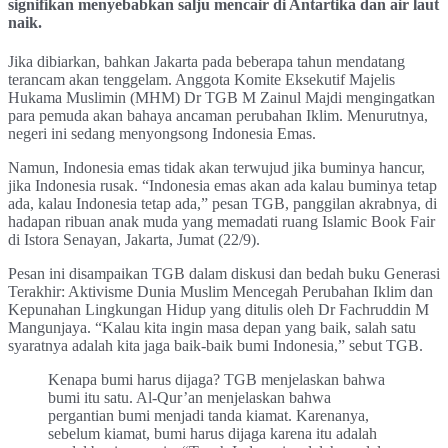
signifikan menyebabkan salju mencair di Antartika dan air laut
naik.
Jika dibiarkan, bahkan Jakarta pada beberapa tahun mendatang
terancam akan tenggelam. Anggota Komite Eksekutif Majelis
Hukama Muslimin (MHM) Dr TGB M Zainul Majdi mengingatkan
para pemuda akan bahaya ancaman perubahan Iklim. Menurutnya,
negeri ini sedang menyongsong Indonesia Emas.
Namun, Indonesia emas tidak akan terwujud jika buminya hancur,
jika Indonesia rusak. “Indonesia emas akan ada kalau buminya tetap
ada, kalau Indonesia tetap ada,” pesan TGB, panggilan akrabnya, di
hadapan ribuan anak muda yang memadati ruang Islamic Book Fair
di Istora Senayan, Jakarta, Jumat (22/9).
Pesan ini disampaikan TGB dalam diskusi dan bedah buku Generasi
Terakhir: Aktivisme Dunia Muslim Mencegah Perubahan Iklim dan
Kepunahan Lingkungan Hidup yang ditulis oleh Dr Fachruddin M
Mangunjaya. “Kalau kita ingin masa depan yang baik, salah satu
syaratnya adalah kita jaga baik-baik bumi Indonesia,” sebut TGB.
Kenapa bumi harus dijaga? TGB menjelaskan bahwa
bumi itu satu. Al-Qur’an menjelaskan bahwa
pergantian bumi menjadi tanda kiamat. Karenanya,
sebelum kiamat, bumi harus dijaga karena itu adalah