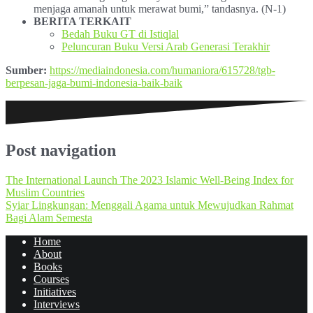
menjaga amanah untuk merawat bumi,” tandasnya. (N-1)
BERITA TERKAIT
Bedah Buku GT di Istiqlal
Peluncuran Buku Versi Arab Generasi Terakhir
Sumber:
https://mediaindonesia.com/humaniora/615728/tgb-
berpesan-jaga-bumi-indonesia-baik-baik
Post navigation
The International Launch The 2023 Islamic Well-Being Index for
Muslim Countries
Syiar Lingkungan: Menggali Agama untuk Mewujudkan Rahmat
Bagi Alam Semesta
Home
About
Books
Courses
Initiatives
Interviews